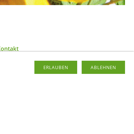
Kontakt
ERLAUBEN
ABLEHNEN
d wenn Sie etwas unternehmen möchten, so stehen Ihnen
ings um den größten Schwarzwaldsee unternehmen möchten
nserem Haus. Oder nutzen Sie doch einfach die Bahn
e, die Sie von uns erhalten, haben sie mit allen