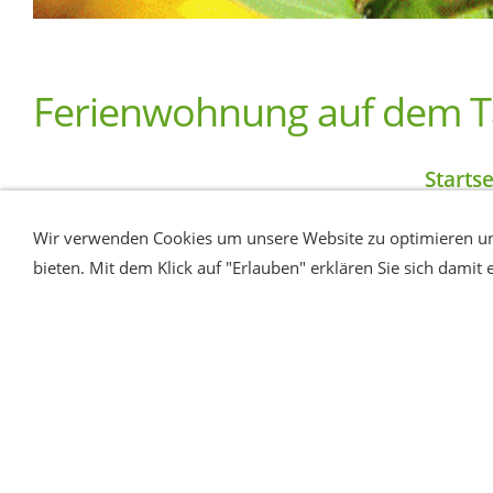
Ferienwohnung auf dem Ta
Startse
Wir verwenden Cookies um unsere Website zu optimieren un
FREIZEITTIPPS RUND UM DEN TALM
bieten. Mit dem Klick auf "Erlauben" erklären Sie sich damit
Schluchsee
ist der ideale Urlaubsort. Hier können Sie a
zahlreiche Möglichkeiten offen. Der Talmattenhof liegt
oder auf die Berge steigen, Täler erkunden und die Nac
(Dreiseenbahn / Höllentalbahn) sowie die Busverbindunge
öffentlichen Verkehrsmitteln im Schwarzwald freie Fahrt. 